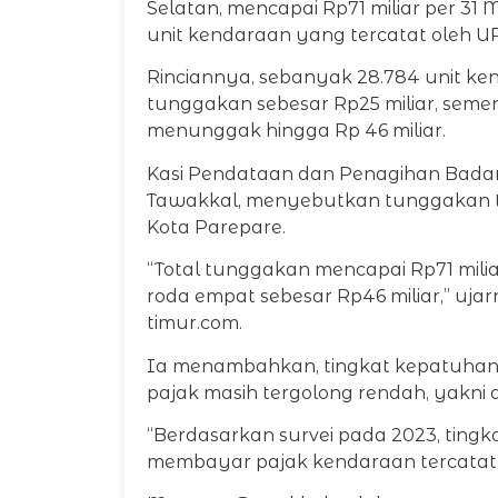
Selatan, mencapai Rp71 miliar per 31 M
unit kendaraan yang tercatat oleh U
Rinciannya, sebanyak 28.784 unit 
tunggakan sebesar Rp25 miliar, seme
menunggak hingga Rp 46 miliar.
Kasi Pendataan dan Penagihan Bada
Tawakkal, menyebutkan tunggakan te
Kota Parepare.
“Total tunggakan mencapai Rp71 mil
roda empat sebesar Rp46 miliar,” ujarn
timur.com.
Ia menambahkan, tingkat kepatuhan
pajak masih tergolong rendah, yakni 
“Berdasarkan survei pada 2023, tin
membayar pajak kendaraan tercatat d