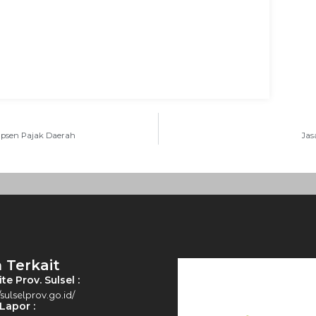
Opsen Pajak Daerah
Jas
 Terkait
e Prov. Sulsel :
/sulselprov.go.id/
Lapor :