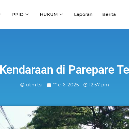
PPID
HUKUM
Laporan
Berita
Kendaraan di Parepare T
alim tsi
Mei 6, 2025
12:57 pm