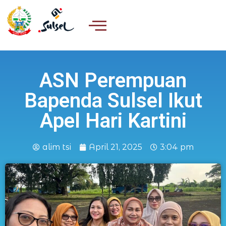
ASN Perempuan
Bapenda Sulsel Ikut
Apel Hari Kartini
alim tsi
April 21, 2025
3:04 pm