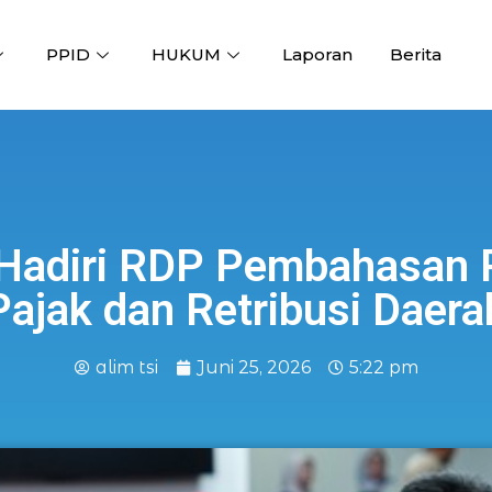
PPID
HUKUM
Laporan
Berita
 Hadiri RDP Pembahasan 
Pajak dan Retribusi Daera
alim tsi
Juni 25, 2026
5:22 pm