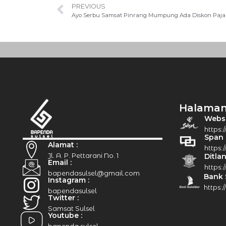
PREVIOUS
Ayo Serbu Samsat Pinrang Mumpung Ada Diskon Paj
Halaman
Websit
https:/
Span 
Alamat :
https:
Jl. A. P. Pettarani No. 1
Ditlan
Email :
https:/
bapendasulsel@gmail.com
Bank 
Instagram :
https:
bapendasulsel
Twitter :
Samsat Sulsel
Youtube :