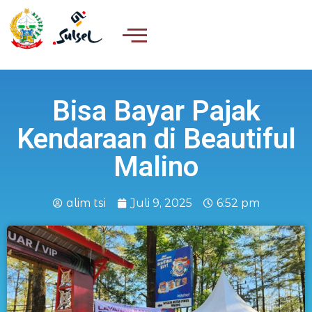
Bisa Bayar Pajak
Kendaraan di Beautiful
Malino
alim tsi
Juli 9, 2025
6:52 pm