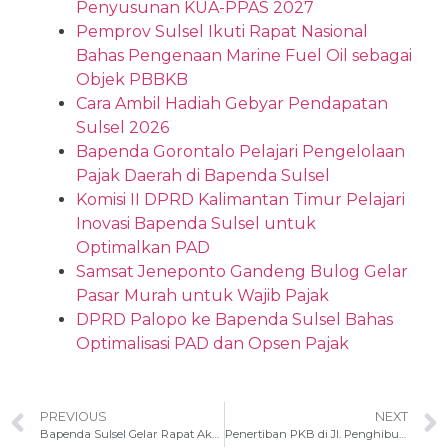
Penyusunan KUA-PPAS 2027
Pemprov Sulsel Ikuti Rapat Nasional
Bahas Pengenaan Marine Fuel Oil sebagai
Objek PBBKB
Cara Ambil Hadiah Gebyar Pendapatan
Sulsel 2026
Bapenda Gorontalo Pelajari Pengelolaan
Pajak Daerah di Bapenda Sulsel
Komisi II DPRD Kalimantan Timur Pelajari
Inovasi Bapenda Sulsel untuk
Optimalkan PAD
Samsat Jeneponto Gandeng Bulog Gelar
Pasar Murah untuk Wajib Pajak
DPRD Palopo ke Bapenda Sulsel Bahas
Optimalisasi PAD dan Opsen Pajak
PREVIOUS
NEXT
Bapenda Sulsel Gelar Rapat Akselerasi Penagihan KTMDU bersama Pemda se-Sulsel
Penertiban PKB di Jl. Penghibur, UPTB Makassar I Himpun Rp 215 Juta