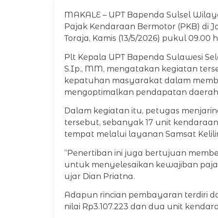
MAKALE – UPT Bapenda Sulsel Wilaya
Pajak Kendaraan Bermotor (PKB) di 
Toraja, Kamis (13/5/2026) pukul 09.00 
Plt Kepala UPT Bapenda Sulawesi Sela
S.Ip., MM, mengatakan kegiatan ter
kepatuhan masyarakat dalam memba
mengoptimalkan pendapatan daerah
Dalam kegiatan itu, petugas menjarin
tersebut, sebanyak 17 unit kendara
tempat melalui layanan Samsat Kelil
“Penertiban ini juga bertujuan me
untuk menyelesaikan kewajiban pajak
ujar Dian Priatna.
Adapun rincian pembayaran terdiri da
nilai Rp3.107.223 dan dua unit kendar