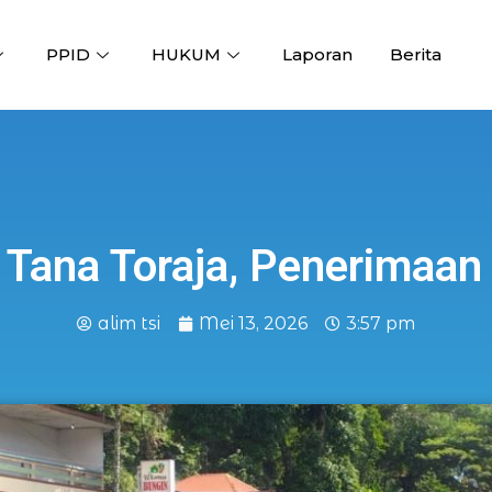
PPID
HUKUM
Laporan
Berita
 Tana Toraja, Penerimaan
alim tsi
Mei 13, 2026
3:57 pm