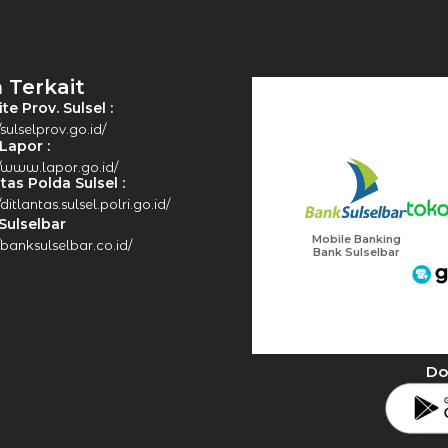
 Terkait
e Prov. Sulsel :
/sulselprov.go.id/
Lapor :
//www.lapor.go.id/
tas Polda Sulsel :
/ditlantas.sulsel.polri.go.id/
Sulselbar
Mobile Banking
//banksulselbar.co.id/
Bank Sulselbar
Do