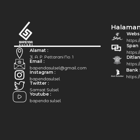
Halaman
Websit
https:/
Span 
Alamat :
https:
Jl. A. P. Pettarani No. 1
Ditlan
Email :
https:/
bapendasulsel@gmail.com
Bank 
Instagram :
https:
bapendasulsel
Twitter :
Samsat Sulsel
Youtube :
bapenda sulsel