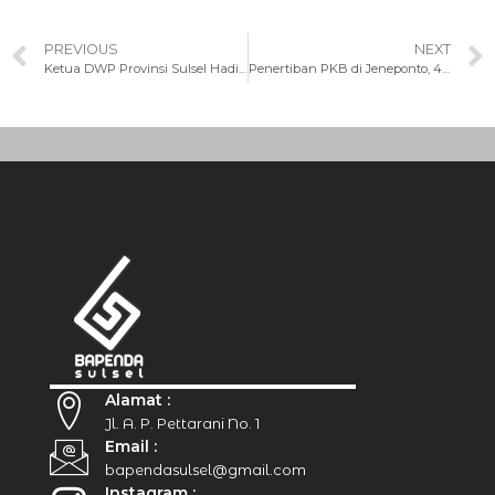
PREVIOUS
NEXT
Ketua DWP Provinsi Sulsel Hadiri Halalbihalal di Bapenda Sulsel
Penertiban PKB di Jeneponto, 41 Kendaraan Terjaring
Alamat :
Jl. A. P. Pettarani No. 1
Email :
bapendasulsel@gmail.com
Instagram :