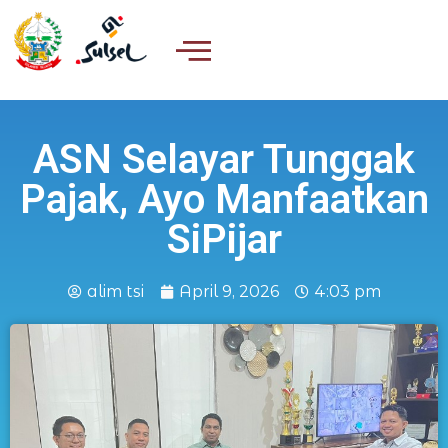
ASN Selayar Tunggak
Pajak, Ayo Manfaatkan
SiPijar
alim tsi
April 9, 2026
4:03 pm