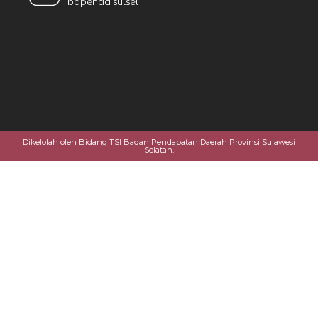
bapenda sulsel
Dikelolah oleh Bidang TSI Badan Pendapatan Daerah Provinsi Sulawesi
Selatan.