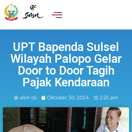
UPT Bapenda Sulsel
Wilayah Palopo Gelar
Door to Door Tagih
Pajak Kendaraan
alim tsi
Oktober 30, 2024
2:25 pm